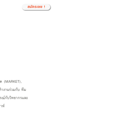
สมัครเลย !
ลาด (MARKET),
ำงานร่วมกับ ทีม
รณ์กับวิทยากรและ
าห์